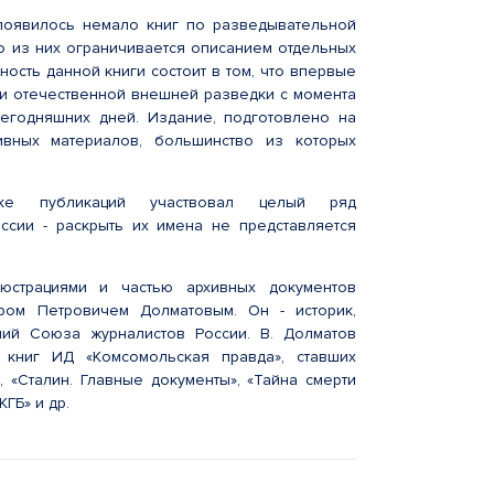
появилось немало книг по разведывательной
о из них ограничивается описанием отдельных
ость данной книги состоит в том, что впервые
ии отечественной внешней разведки с момента
сегодняшних дней. Издание, подготовлено на
ивных материалов, большинство из которых
вке публикаций участвовал целый ряд
ссии - раскрыть их имена не представляется
юстрациями и частью архивных документов
ром Петровичем Долматовым. Он - историк,
мий Союза журналистов России. В. Долматов
 книг ИД «Комсомольская правда», ставших
, «Сталин. Главные документы», «Тайна смерти
ГБ» и др.