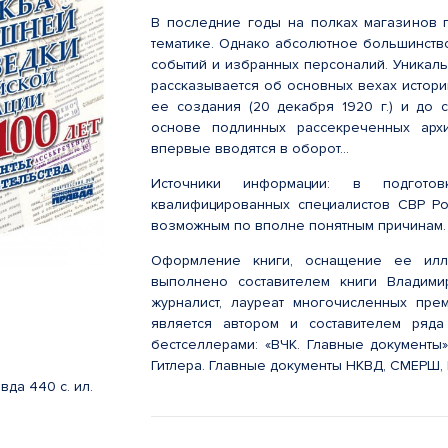
В последние годы на полках магазинов 
тематике. Однако абсолютное большинств
событий и избранных персоналий. Уникальн
рассказывается об основных вехах истор
ее создания (20 декабря 1920 г.) и до 
основе подлинных рассекреченных арх
впервые вводятся в оборот...
Источники информации: в подгото
квалифицированных специалистов СВР Ро
возможным по вполне понятным причинам.
Оформление книги, оснащение ее илл
выполнено составителем книги Владими
журналист, лауреат многочисленных пре
является автором и составителем ряда
бестселлерами: «ВЧК. Главные документы»
Гитлера. Главные документы НКВД, СМЕРШ, К
да 440 с. ил.
2