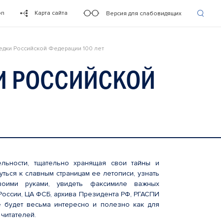
on
Карта сайта
Версия для слабовидящих
дки Российской Федерации 100 лет
И РОССИЙСКОЙ
ельности, тщательно хранящая свои тайны и
ться к славным страницам ее летописи, узнать
воими руками, увидеть факсимиле важных
России, ЦА ФСБ, архива Президента РФ, РГАСПИ
е будет весьма интересно и полезно как для
 читателей.