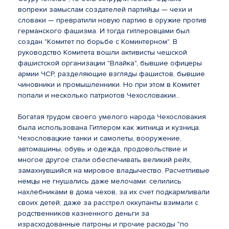
вопреки замыслам создателей партийцы — чехи и
словаки — превратили новую партию в оружие против
германского фашизма. И тогда гитлеровцами был
создан "Комитет по борьбе с Коминтерном". В
руководство Комитета вошли активисты чешской
фашистской организации "Влайка", бывшие офицеры
армии ЧСР, разделяющие взгляды фашистов, бывшие
чиновники и промышленники. Но при этом в Комитет
попали и несколько патриотов Чехословакии...
Богатая трудом своего умелого народа Чехословакия
была использована Гитлером как житница и кузница.
Чехословацкие танки и самолеты, вооружение,
автомашины, обувь и одежда, продовольствие и
многое другое стали обеспечивать великий рейх,
замахнувшийся на мировое владычество. Расчетливые
немцы не гнушались даже мелочами: селились
нахлебниками в дома чехов, за их счет подкармливали
своих детей, даже за расстрел оккупанты взимали с
родственников казненного деньги за
израсходованные патроны и прочие расходы "по