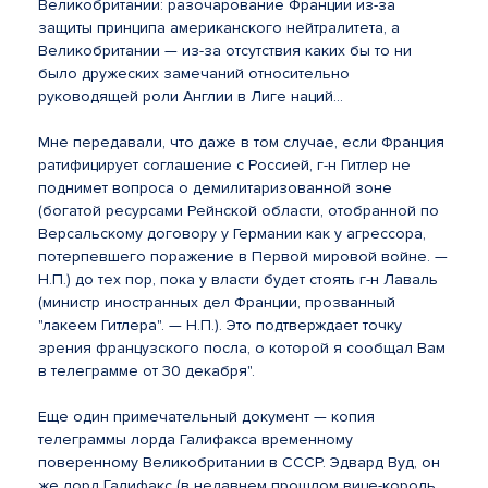
Великобритании: разочарование Франции из-за
защиты принципа американского нейтралитета, а
Великобритании — из-за отсутствия каких бы то ни
было дружеских замечаний относительно
руководящей роли Англии в Лиге наций...
Мне передавали, что даже в том случае, если Франция
ратифицирует соглашение с Россией, г-н Гитлер не
поднимет вопроса о демилитаризованной зоне
(богатой ресурсами Рейнской области, отобранной по
Версальскому договору у Германии как у агрессора,
потерпевшего поражение в Первой мировой войне. —
Н.П.) до тех пор, пока у власти будет стоять г-н Лаваль
(министр иностранных дел Франции, прозванный
"лакеем Гитлера". — Н.П.). Это подтверждает точку
зрения французского посла, о которой я сообщал Вам
в телеграмме от 30 декабря".
Еще один примечательный документ — копия
телеграммы лорда Галифакса временному
поверенному Великобритании в СССР. Эдвард Вуд, он
же лорд Галифакс (в недавнем прошлом вице-король