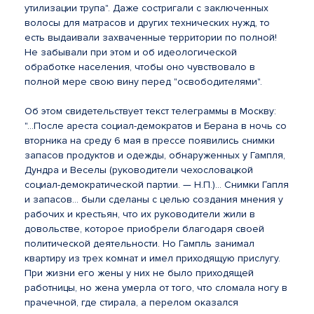
утилизации трупа". Даже состригали с заключенных
волосы для матрасов и других технических нужд, то
есть выдаивали захваченные территории по полной!
Не забывали при этом и об идеологической
обработке населения, чтобы оно чувствовало в
полной мере свою вину перед "освободителями".
Об этом свидетельствует текст телеграммы в Москву:
"...После ареста социал-демократов и Берана в ночь со
вторника на среду 6 мая в прессе появились снимки
запасов продуктов и одежды, обнаруженных у Гампля,
Дундра и Веселы (руководители чехословацкой
социал-демократической партии. — Н.П.)... Снимки Гапля
и запасов... были сделаны с целью создания мнения у
рабочих и крестьян, что их руководители жили в
довольстве, которое приобрели благодаря своей
политической деятельности. Но Гампль занимал
квартиру из трех комнат и имел приходящую прислугу.
При жизни его жены у них не было приходящей
работницы, но жена умерла от того, что сломала ногу в
прачечной, где стирала, а перелом оказался