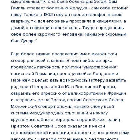
смертельным, т.к. она была больна диабетом. Сам
Гампль страдает болезнью желудка... сам себе готовил
пищу. Только в 1933 году он провел телефон в свою
квартиру, т.к. вся его жизнь проходила в канцелярии, а
домой он приходил только спать. Трудно представить
себе более скромного человека. Таким же скромным
был Дундр..."
Еще более тяжкие последствия имел мюнхенский
сговор для всей планеты. В нем наиболее ярко
проявилась пагубность политики "умиротворения"
нацистской Германии, проводившейся Лондоном и
Парижем с целью дать возможность Гитлеру захватить
ряд стран Центральной и Юго-Восточной Европы,
отвратить его агрессию от Великобритании и Франции
и направить ее на Восток, против Советского Союза.
Мюнхенский сговор положил начало слому всей
системы международных отношений и началу
крупномасштабного передела европейских границ.
При этом Советский Союз оказался в некой
геополитической изоляции, которое не позволило ему
заключить с Западом соглашение о безопасности,