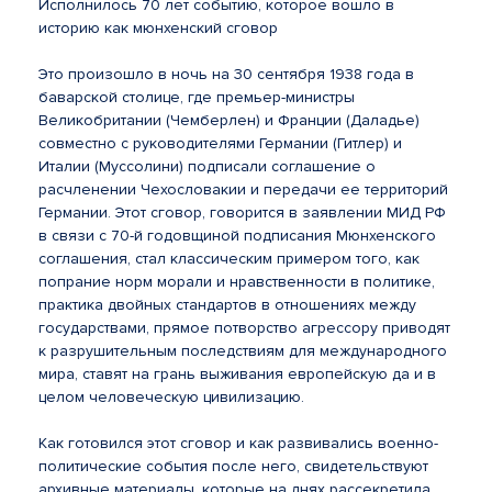
Исполнилось 70 лет событию, которое вошло в
историю как мюнхенский сговор
Это произошло в ночь на 30 сентября 1938 года в
баварской столице, где премьер-министры
Великобритании (Чемберлен) и Франции (Даладье)
совместно с руководителями Германии (Гитлер) и
Италии (Муссолини) подписали соглашение о
расчленении Чехословакии и передачи ее территорий
Германии. Этот сговор, говорится в заявлении МИД РФ
в связи с 70-й годовщиной подписания Мюнхенского
соглашения, стал классическим примером того, как
попрание норм морали и нравственности в политике,
практика двойных стандартов в отношениях между
государствами, прямое потворство агрессору приводят
к разрушительным последствиям для международного
мира, ставят на грань выживания европейскую да и в
целом человеческую цивилизацию.
Как готовился этот сговор и как развивались военно-
политические события после него, свидетельствуют
архивные материалы, которые на днях рассекретила