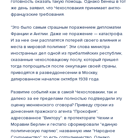
готовность оказать такую помощь. Однако Бенеш в тот
же день заявил, что Чехословакия принимает англо-
французские требования.
"Это было самым страшным поражением дипломатии
Франции и Англии. Даже не поражение — катастрофа.
И за нее они расплатятся потерей своего влияния и
места в мировой политике". Эти слова министра
иностранных дел одной из прибалтийских республик,
сказанные чехословацкому послу, который пришел
тогда попрощаться после оккупации своей страны,
приводятся в разведдонесении в Москву,
датированном началом октября 1938 года.
Развитие событий как в самой Чехословакии, так и
далеко за ее пределами полностью подтвердили эту
оценку мюнхенского сговора? Приведу строки из
донесения пражского агента "Прокофия",
адресованное "Виктору": в протекторате Чехии и
Моравии Берлин и гестапо сформировали "единую
политическую партию", названную ими "Народное
Соурученство", то есть сотрудничество. Однако