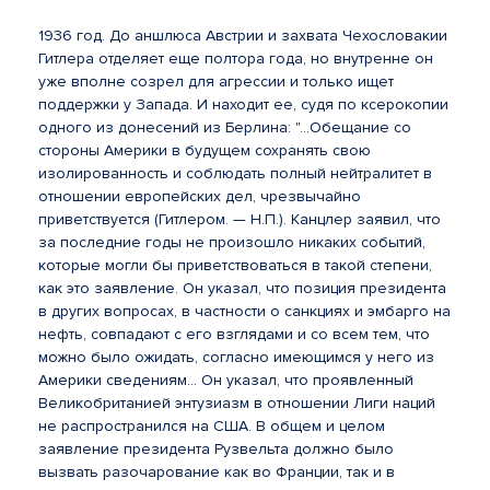
1936 год. До аншлюса Австрии и захвата Чехословакии
Гитлера отделяет еще полтора года, но внутренне он
уже вполне созрел для агрессии и только ищет
поддержки у Запада. И находит ее, судя по ксерокопии
одного из донесений из Берлина: "...Обещание со
стороны Америки в будущем сохранять свою
изолированность и соблюдать полный нейтралитет в
отношении европейских дел, чрезвычайно
приветствуется (Гитлером. — Н.П.). Канцлер заявил, что
за последние годы не произошло никаких событий,
которые могли бы приветствоваться в такой степени,
как это заявление. Он указал, что позиция президента
в других вопросах, в частности о санкциях и эмбарго на
нефть, совпадают с его взглядами и со всем тем, что
можно было ожидать, согласно имеющимся у него из
Америки сведениям... Он указал, что проявленный
Великобританией энтузиазм в отношении Лиги наций
не распространился на США. В общем и целом
заявление президента Рузвельта должно было
вызвать разочарование как во Франции, так и в