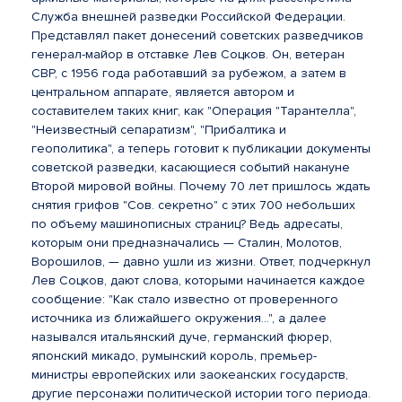
Служба внешней разведки Российской Федерации.
Представлял пакет донесений советских разведчиков
генерал-майор в отставке Лев Соцков. Он, ветеран
СВР, с 1956 года работавший за рубежом, а затем в
центральном аппарате, является автором и
составителем таких книг, как "Операция "Тарантелла",
"Неизвестный сепаратизм", "Прибалтика и
геополитика", а теперь готовит к публикации документы
советской разведки, касающиеся событий накануне
Второй мировой войны. Почему 70 лет пришлось ждать
снятия грифов "Сов. секретно" с этих 700 небольших
по объему машинописных страниц? Ведь адресаты,
которым они предназначались — Сталин, Молотов,
Ворошилов, — давно ушли из жизни. Ответ, подчеркнул
Лев Соцков, дают слова, которыми начинается каждое
сообщение: "Как стало известно от проверенного
источника из ближайшего окружения...", а далее
назывался итальянский дуче, германский фюрер,
японский микадо, румынский король, премьер-
министры европейских или заокеанских государств,
другие персонажи политической истории того периода.