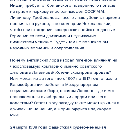
Индии), требует от британского поверенного попасть
на прием к наркому иностранных дел СССР М.М.
Литвинову. Требовалось... всего лишь убедить наркома
повлиять на руководство компартии Чехословакии,
чтобы при вхождении гитлеровских войск в отданные
Германии со всем движимым и недвижимым
имуществом чешские Судеты там не возникло бы
народных волнений и сопротивления...
Почему английский лорд избрал "агентом влияния" на
чехословацкую компартию именно советского
дипломата Литвинова? Хотели скомпрометировать?
Или, может, из-за того, что с 1907 по 1917 год тот жил в
Великобритании, работая в Международном
социалистическом бюро, в самом Лондоне, где и мог
познакомиться с либеральным лордом или с его
коллегами? Ответ на эту загадку также может крыться в
архивах, но не наших, а Форин оффиса или, скорее,
Ми-6...
24 марта 1938 года фашистская судето-немецкая