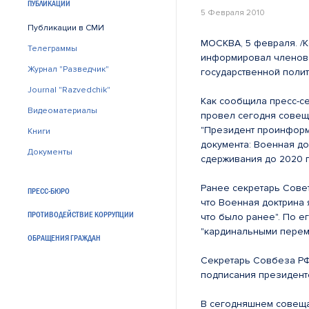
ПУБЛИКАЦИИ
5 Февраля 2010
Публикации в СМИ
МОСКВА, 5 февраля. /
Телеграммы
информировал членов 
Журнал "Разведчик"
государственной полит
Journal "Razvedchik"
Как сообщила пресс-се
Видеоматериалы
провел сегодня совещ
"Президент проинформ
Книги
документа: Военная до
Документы
сдерживания до 2020 го
Ранее секретарь Сове
ПРЕСС-БЮРО
что Военная доктрина 
ПРОТИВОДЕЙСТВИЕ КОРРУПЦИИ
что было ранее". По е
"кардинальными перем
ОБРАЩЕНИЯ ГРАЖДАН
Секретарь Совбеза РФ 
подписания президент
В сегодняшнем совеща