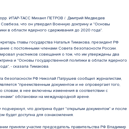
Корр. ИТАР-ТАСС Михаил ПЕТРОВ /. Дмитрий Медведев
Совбеза, что он утвердил Военную доктрину и "Основы
ики в области ядерного сдерживания до 2020 года".
кретарь главы государства Наталья Тимакова, президент РФ
ание с постоянными членами Совета безопасности России.
ировал участников совещания о том, что им утверждены два
ктрина и "Основы государственной политики в области ядерного
да", - сказала Тимакова.
та безопасности РФ Николай Патрушев сообщил журналистам,
является "преемственным документом и не опровергает того,
го словам, в нее включены изменения в соответствии с
енами" обстановки на международной арене.
подчеркнул, что доктрина будет "открытым документом" и после
ом будет доступна для ознакомления.
нии приняли участие председатель правительства РФ Владимир