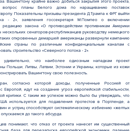
за. Вашингтону крайне важно добиться закрытия этого проекта,
д вопрос планы Белого дома по наращиванию поставок
Европу. Показательны призывы президента Д.Трампа к ФРГ выйти
ка - 2», заявления госсекретаря М.Помпео о включении
 редакцию закона «О противодействии противникам Америки
зы нескольких сенаторов-республиканцев руководству немецкого
 таких откровенных демаршей американцы развернули кампанию
йские страны по различным конфиденциальным каналам с
вать строительство «Северного потока - 2».
 удивительно, что наиболее одиозным нападкам проект
ны Польши, Литвы, Латвии, Эстонии и Украины, которые из кожи
монстрировать Вашингтону свою полезность.
ран, согласно которой доходы, полученные Россией от
 с Европой, идут на создание угроз европейской стабильности,
ой критики. С таким же успехом можно было бы утверждать, что
США используется для подавления протестов в Портленде, а
вин и устриц способствуют систематическому избиению «желтых
 опускаемся до такого абсурда.
ев понимают, что отказ от проекта нанесет им существенный
рсная база для перезапуска европейской экономики, падение