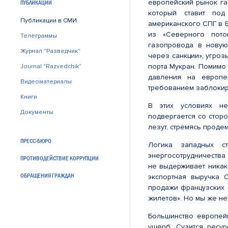
европейский рынок га
ПУБЛИКАЦИИ
который ставит по
Публикации в СМИ
американского СПГ в 
из «Северного пото
Телеграммы
газопровода в новую
Журнал "Разведчик"
через санкции», угро
порта Мукран. Помимо
Journal "Razvedchik"
давления на европе
Видеоматериалы
требованием заблокиро
Книги
В этих условиях не
Документы
подвергается со сторо
лезут, стремясь проде
ПРЕСС-БЮРО
Логика западных ст
энергосотрудничества
ПРОТИВОДЕЙСТВИЕ КОРРУПЦИИ
не выдерживает никак
ОБРАЩЕНИЯ ГРАЖДАН
экспортная выручка 
продажи французских 
жилетов». Но мы же не
Большинство европейц
ущерб. Сузится ресу