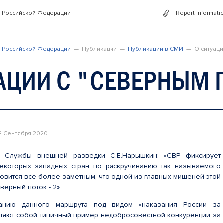
 Российской Федерации
Report Informati
 Российской Федерации
Публикации
Публикации в СМИ
О ситуаци
АЦИИ С "СЕВЕРНЫМ 
2 Сентября 2020
р Службы внешней разведки С.Е.Нарышкин: «СВР фиксирует
некоторых западных стран по раскручиванию так называемого
овится все более заметным, что одной из главных мишеней этой
верный поток - 2».
анию данного маршрута под видом «наказания России за
ляют собой типичный пример недобросовестной конкуренции за