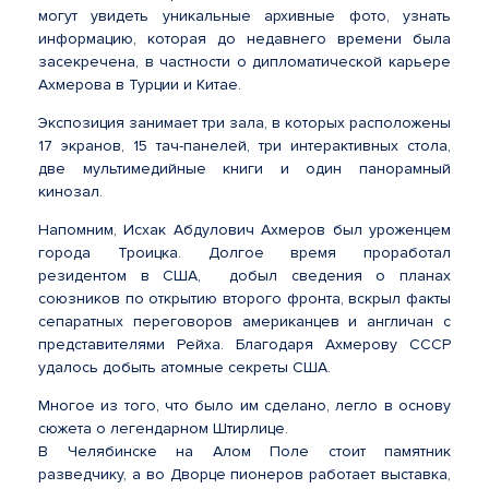
могут увидеть уникальные архивные фото, узнать
информацию, которая до недавнего времени была
засекречена, в частности о дипломатической карьере
Ахмерова в Турции и Китае.
Экспозиция занимает три зала, в которых расположены
17 экранов, 15 тач-панелей, три интерактивных стола,
две мультимедийные книги и один панорамный
кинозал.
Напомним, Исхак Абдулович Ахмеров был уроженцем
города Троицка. Долгое время проработал
резидентом в США, добыл сведения о планах
союзников по открытию второго фронта, вскрыл факты
сепаратных переговоров американцев и англичан с
представителями Рейха. Благодаря Ахмерову СССР
удалось добыть атомные секреты США.
Многое из того, что было им сделано, легло в основу
сюжета о легендарном Штирлице.
В Челябинске на Алом Поле стоит памятник
разведчику, а во Дворце пионеров работает выставка,