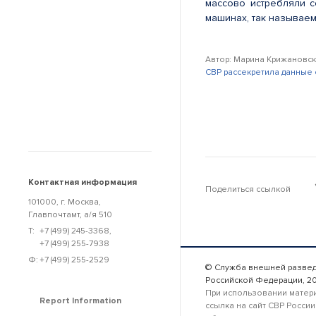
массово истребляли 
машинах, так называем
Автор: Марина Крижановс
СВР рассекретила данные 
Контактная информация
Поделиться ссылкой
101000, г. Москва,
Главпочтамт, а/я 510
Т:
+7 (499) 245-3368
,
+7 (499) 255-7938
Ф:
+7 (499) 255-2529
© Служба внешней разве
Российской Федерации, 2
При использовании матер
Report Information
ссылка на сайт СВР России