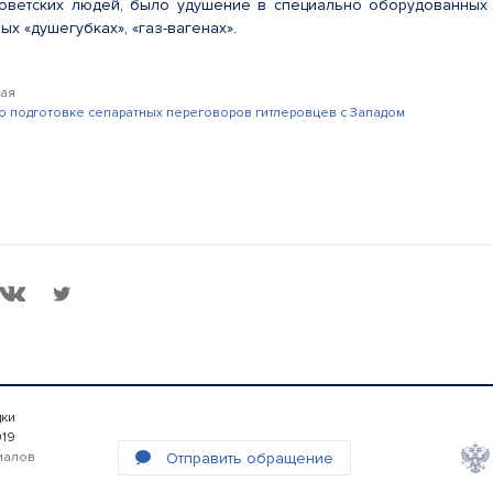
советских людей, было удушение в специально оборудованных
ых «душегубках», «газ-вагенах».
кая
о подготовке сепаратных переговоров гитлеровцев с Западом
дки
019
Отправить обращение
иалов