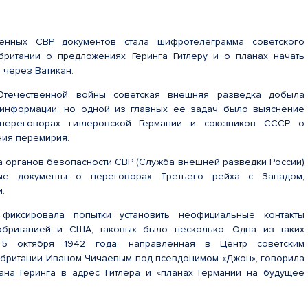
енных СВР документов стала шифротелеграмма советского
британии о предложениях Геринга Гитлеру и о планах начать
 через Ватикан.
течественной войны советская внешняя разведка добыла
информации, но одной из главных ее задач было выяснение
переговорах гитлеровской Германии и союзников СССР о
ия перемирия.
ка органов безопасности СВР (Служба внешней разведки России)
ные документы о переговорах Третьего рейха с Западом,
.
 фиксировала попытки установить неофициальные контакты
обританией и США, таковых было несколько. Одна из таких
5 октября 1942 года, направленная в Центр советским
британии Иваном Чичаевым под псевдонимом «Джон», говорила
ана Геринга в адрес Гитлера и «планах Германии на будущее