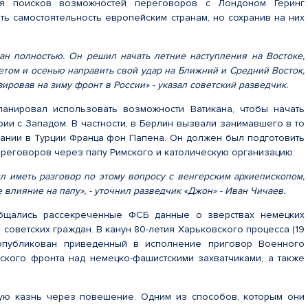
я поисков возможностей переговоров с Лондоном Геринг
ть самостоятельность европейским странам, но сохранив на них
лан полностью. Он решил начать летние наступления на Востоке,
етом и осенью направить свой удар на Ближний и Средний Восток,
ровав на зиму фронт в России» - указал советский разведчик.
ланировал использовать возможности Ватикана, чтобы начать
ии с Западом. В частности, в Берлин вызвали занимавшего в то
мании в Турции Франца фон Папена. Он должен был подготовить
ереговоров через папу Римского и католическую организацию.
л иметь разговор по этому вопросу с венгерским архиепископом,
влияние на папу», - уточнил разведчик «Джон» - Иван Чичаев.
бщались рассекреченные ФСБ данные о зверствах немецких
советских граждан. В канун 80-летия Харьковского процесса (19
опубликован приведенный в исполнение приговор Военного
нского фронта над немецко-фашистскими захватчиками, а также
ную казнь через повешение. Одним из способов, которым они