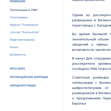
Марина Крижановская
ПУБЛИКАЦИИ
Публикации в СМИ
Одним из рассекреч
Телеграммы
разведчика в Велико
Журнал "Разведчик"
переговоры с Западом
Journal "Razvedchik"
Во время Великой О
значительный объем 
Видеоматериалы
сведений о тайных 
Книги
возможности заключен
Документы
В канун Дня сотрудни
рассекретила архив
сообщило РИА Новости
ПРЕСС-БЮРО
ПРОТИВОДЕЙСТВИЕ КОРРУПЦИИ
Советская разведка
гитлеровцев с Велик
ОБРАЩЕНИЯ ГРАЖДАН
шифротелеграмм от 
разведчиком в Велико
о предложениях Герм
Европы».