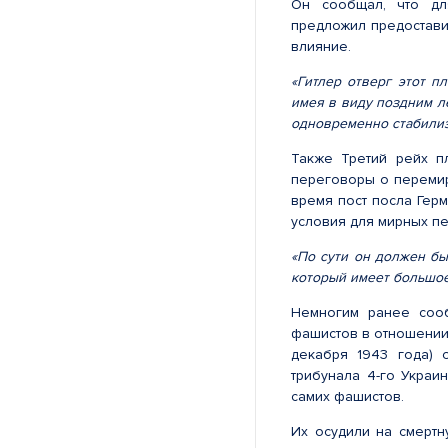
Он сообщал, что дл
предложил предостави
влияние.
«Гитлер отверг этот п
имея в виду поздним л
одновременно стабилизи
Также Третий рейх п
переговоры о перемир
время пост посла Гер
условия для мирных п
«По сути он должен бы
который имеет большое 
Немногим ранее соо
фашистов в отношении 
декабря 1943 года) 
трибунала 4-го Украи
самих фашистов.
Их осудили на смерт