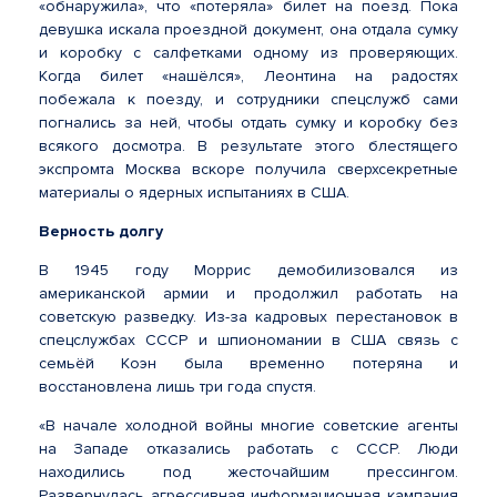
«обнаружила», что «потеряла» билет на поезд. Пока
девушка искала проездной документ, она отдала сумку
и коробку с салфетками одному из проверяющих.
Когда билет «нашёлся», Леонтина на радостях
побежала к поезду, и сотрудники спецслужб сами
погнались за ней, чтобы отдать сумку и коробку без
всякого досмотра. В результате этого блестящего
экспромта Москва вскоре получила сверхсекретные
материалы о ядерных испытаниях в США.
Верность долгу
В 1945 году Моррис демобилизовался из
американской армии и продолжил работать на
советскую разведку. Из-за кадровых перестановок в
спецслужбах СССР и шпиономании в США связь с
семьёй Коэн была временно потеряна и
восстановлена лишь три года спустя.
«В начале холодной войны многие советские агенты
на Западе отказались работать с СССР. Люди
находились под жесточайшим прессингом.
Развернулась агрессивная информационная кампания