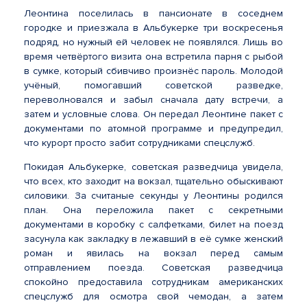
Леонтина поселилась в пансионате в соседнем
городке и приезжала в Альбукерке три воскресенья
подряд, но нужный ей человек не появлялся. Лишь во
время четвёртого визита она встретила парня с рыбой
в сумке, который сбивчиво произнёс пароль. Молодой
учёный, помогавший советской разведке,
переволновался и забыл сначала дату встречи, а
затем и условные слова. Он передал Леонтине пакет с
документами по атомной программе и предупредил,
что курорт просто забит сотрудниками спецслужб.
Покидая Альбукерке, советская разведчица увидела,
что всех, кто заходит на вокзал, тщательно обыскивают
силовики. За считаные секунды у Леонтины родился
план. Она переложила пакет с секретными
документами в коробку с салфетками, билет на поезд
засунула как закладку в лежавший в её сумке женский
роман и явилась на вокзал перед самым
отправлением поезда. Советская разведчица
спокойно предоставила сотрудникам американских
спецслужб для осмотра свой чемодан, а затем