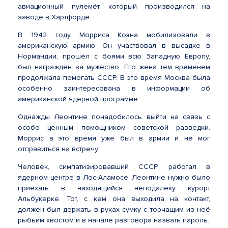
авиационный пулемёт, который производился на
заводе в Хартфорде.
В 1942 году Морриса Коэна мобилизовали в
американскую армию. Он участвовал в высадке в
Нормандии, прошёл с боями всю Западную Европу,
был награждён за мужество. Его жена тем временем
продолжала помогать СССР. В это время Москва была
особенно заинтересована в информации об
американской ядерной программе.
Однажды Леонтине понадобилось выйти на связь с
особо ценным помощником советской разведки.
Моррис в это время уже был в армии и не мог
отправиться на встречу.
Человек, симпатизировавший СССР, работал в
ядерном центре в Лос-Аламосе. Леонтине нужно было
приехать в находящийся неподалёку курорт
Альбукерке. Тот, с кем она выходила на контакт,
должен был держать в руках сумку с торчащим из неё
рыбьим хвостом и в начале разговора назвать пароль.