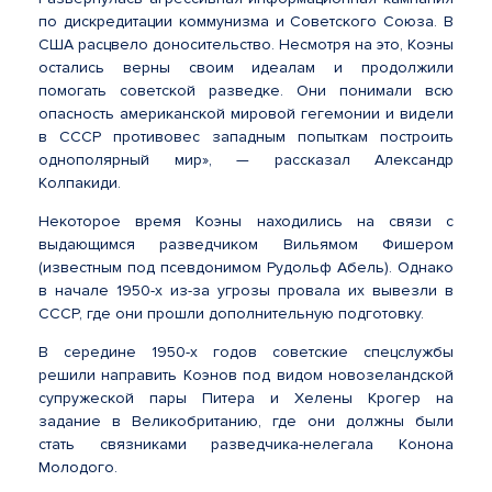
по дискредитации коммунизма и Советского Союза. В
США расцвело доносительство. Несмотря на это, Коэны
остались верны своим идеалам и продолжили
помогать советской разведке. Они понимали всю
опасность американской мировой гегемонии и видели
в СССР противовес западным попыткам построить
однополярный мир», — рассказал Александр
Колпакиди.
Некоторое время Коэны находились на связи с
выдающимся разведчиком Вильямом Фишером
(известным под псевдонимом Рудольф Абель). Однако
в начале 1950-х из-за угрозы провала их вывезли в
СССР, где они прошли дополнительную подготовку.
В середине 1950-х годов советские спецслужбы
решили направить Коэнов под видом новозеландской
супружеской пары Питера и Хелены Крогер на
задание в Великобританию, где они должны были
стать связниками разведчика-нелегала Конона
Молодого.