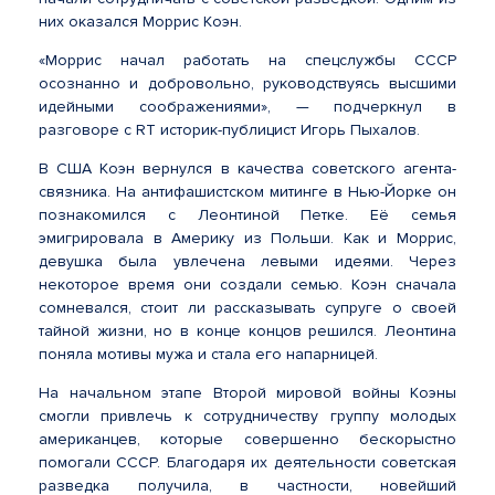
них оказался Моррис Коэн.
«Моррис начал работать на спецслужбы СССР
осознанно и добровольно, руководствуясь высшими
идейными соображениями», — подчеркнул в
разговоре с RT историк-публицист Игорь Пыхалов.
В США Коэн вернулся в качества советского агента-
связника. На антифашистском митинге в Нью-Йорке он
познакомился с Леонтиной Петке. Её семья
эмигрировала в Америку из Польши. Как и Моррис,
девушка была увлечена левыми идеями. Через
некоторое время они создали семью. Коэн сначала
сомневался, стоит ли рассказывать супруге о своей
тайной жизни, но в конце концов решился. Леонтина
поняла мотивы мужа и стала его напарницей.
На начальном этапе Второй мировой войны Коэны
смогли привлечь к сотрудничеству группу молодых
американцев, которые совершенно бескорыстно
помогали СССР. Благодаря их деятельности советская
разведка получила, в частности, новейший