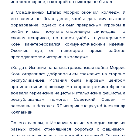
интерес к стране, в которой он никогда не бывал.
В Соединённых Штатах Моррис окончил колледж. У
его семьи не было денег, чтобы дать ему высшее
образование, однако он был прекрасным игроком в
регби и смог получить спортивную стипендию. По
словам историков, во время учёбы в университете
Коэн заинтересовался коммунистическими идеями.
Окончив вуз, он некоторое время работал
преподавателем истории в колледже.
«Когда в Испании началась гражданская война, Моррис
Коэн отправился добровольцем сражаться на стороне
республиканцев. Испания была мировым центром
противостояния фашизму. На стороне режима Франко
воевали германские нацисты и итальянские фашисты, а
республиканцам помогал Советский Союз», —
рассказал в беседе с RT историк спецслужб Александр
Колпакиди.
По его словам, в Испании многие молодые люди из
разных стран, стремящиеся бороться с фашизмом,
начали сотрудничать с советской разведкой. Одним из