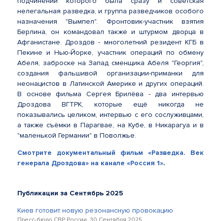
подчинении которого была сразу и советская
нелегальная разведка, и группа разведчиков особого
назначения "Вымпел". Фронтовик-участник взятия
Берлина, он командовал также и штурмом дворца в
Афганистане. Дроздов - многолетний резидент КГБ в
Пекине и Нью-Йорке, участник операций по обмену
Абеля, заброске на Запад сменщика Абеля "Георгия",
создания фальшивой организации-приманки для
неонацистов в Латинской Америке и других операций.
В основе фильма Сергея Брилёва - два интервью
Дроздова ВГТРК, которые ещё никогда не
показывались целиком, интервью с его сослуживцами,
а также съёмки в Парагвае, на Кубе, в Никарагуа и в
"маленькой Германии" в Поволжье.
Смотрите документальный фильм «Разведка. Век
генерала Дроздова» на канале «Россия 1»
.
Публикации за Сентябрь 2025
Киев готовит новую резонансную провокацию
Пресс-бюро СВР России, 30 Сентября 2025