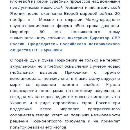
ключевой из серии судебных процессов над военными
преступниками нацистской Германии и милитаристской
Японии после окончания Второй мировой войны. 20
ноября в г. Москве на открытии Международного
научно-практического форума «Без срока давности.
Нюрнберг. 80 лет», посвященного этому
знаменательному событию,
выступил Директор СВР
России, Председатель Российского исторического
общества С.Е. Нарышкин
.
С годами дух и буква Нюрнберга не только не теряют
актуальности, но и требуют осмысления с учётом новых
глобальных вызовов. Приходится с горечью
констатировать, что иммунитет к «нацистскому вирусу» в
мире со временем заметно слабеет. Угроза
возрождения неонацизма по-прежнему актуальна, и
сегодня мы наглядно видим её опасные метастазы на
Украине и в ряде европейских стран. Россия при
поддержке всего мирового прогрессивного
сообщества твёрдо стоит на позициях незыблемости
решений Нюрнбергского трибунала и не приемлет
попыток ревизии его итогов.