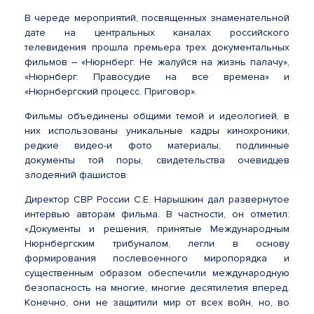
В череде мероприятий, посвященных знаменательной
дате на центральных каналах российского
телевидения прошла премьера трех документальных
фильмов – «Нюрнберг. Не жалуйся на жизнь палачу»,
«Нюрнберг. Правосудие на все времена» и
«Нюрнбергский процесс. Приговор».
Фильмы объединены общими темой и идеологией, в
них использованы уникальные кадры кинохроники,
редкие видео-и фото материалы, подлинные
документы той поры, свидетельства очевидцев
злодеяний фашистов.
Директор СВР России С.Е. Нарышкин дал развернутое
интервью авторам фильма. В частности, он отметил:
«Документы и решения, принятые Международным
Нюрнбергским трибуналом, легли в основу
формирования послевоенного миропорядка и
существенным образом обеспечили международную
безопасность на многие, многие десятилетия вперед.
Конечно, они не защитили мир от всех войн, но, во