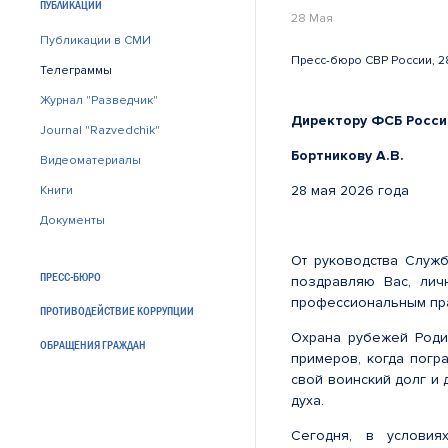
ПУБЛИКАЦИИ
28 Мая
Публикации в СМИ
Пресс-бюро СВР России, 2
Телеграммы
Журнал "Разведчик"
Директору ФСБ Росси
Journal "Razvedchik"
Бортникову А.В.
Видеоматериалы
28 мая 2026 го
Книги
Документы
От руководства Служ
ПРЕСС-БЮРО
поздравляю Вас, лич
профессиональным пра
ПРОТИВОДЕЙСТВИЕ КОРРУПЦИИ
Охрана рубежей Родин
ОБРАЩЕНИЯ ГРАЖДАН
примеров, когда погр
свой воинский долг и
духа.
Сегодня, в условия