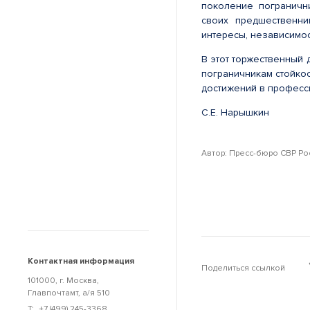
поколение пограничн
своих предшественн
интересы, независимос
В этот торжественный 
пограничникам стойкос
достижений в професс
С.Е. Нарышкин
Автор: Пресс-бюро СВР Ро
Контактная информация
Поделиться ссылкой
101000, г. Москва,
Главпочтамт, а/я 510
Т:
+7 (499) 245-3368
,