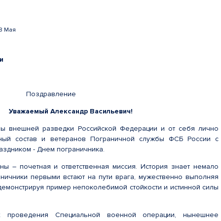
8 Мая
и
да Поздравление
Уважаемый Александр Васильевич!
бы внешней разведки Российской Федерации и от себя лично
ный состав и ветеранов Пограничной службы ФСБ России с
здником - Днем пограничника.
ы – почетная и ответственная миссия. История знает немало
аничники первыми встают на пути врага, мужественно выполняя
 демонстрируя пример непоколебимой стойкости и истинной силы
х проведения Специальной военной операции, нынешнее