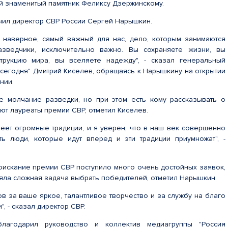
ий знаменитый памятник Феликсу Дзержинскому.
чил директор СВР России Сергей Нарышкин.
, наверное, самый важный для нас, дело, которым занимаются
зведчики, исключительно важно. Вы сохраняете жизни, вы
трукцию мира, вы вселяете надежду", - сказал генеральный
 сегодня" Дмитрий Киселев, обращаясь к Нарышкину на открытии
нии.
е молчание разведки, но при этом есть кому рассказывать о
ают лауреаты премии СВР, отметил Киселев.
еет огромные традиции, и я уверен, что в наш век совершенно
ть люди, которые идут вперед и эти традиции приумножат", -
оискание премии СВР поступило много очень достойных заявок,
яла сложная задача выбрать победителей, отметил Нарышкин.
в за ваше яркое, талантливое творчество и за службу на благо
, - сказал директор СВР.
лагодарил руководство и коллектив медиагруппы "Россия