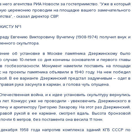
в него агентства РИА Новости за гостеприимство. "Уже в который
нную церемонию проводим на площадке вашего замечательного
ства", - сказал директор СВР.
ЕКИСТУ №1
раду Евгению Викторовичу Вучетичу (1908-1974) получил внук и
енного скульптора.
ение об установке в Москве памятника Дзержинскому было
по случаю 10-летия со дня кончины основателя и первого главы
в госбезопасности. Монумент наметили поставить на площади
с на проекты памятника объявили в 1940 году. На нем победил
ой. В ее варианте Дзержинский предстал задумчивым – одет в
равая рука засунута в карман, а голова чуть опущена.
течественная война, и к идее установить скульптуру вернулись
а лет. Конкурс уже не проводили - увековечить Дзержинского в
ичу и архитектору Григорию Захарову. На этот раз Дзержинский,
равой рукой в ее кармане, смотрел вдаль. Высота бронзовой
почти 6 метров, без постамента она весила 11 тонн.
 декабря 1958 года напротив комплекса зданий КГБ СССР по