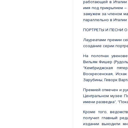
работающей в Италии
имя под прикрытием – 
замужем за членом ма
параллельно в Италии 
ПОРТРЕТЫ И ПЕСНИ О
Лауреатами премии се
создание серии портр
На полотнах увекове
Вильям Фишер (Рудоль
"Кембриджская пяте
Воскресенская, Исхак
Зарубины, Геворк Варт
Премией отмечен и ру
Центральном музее П
имени разведка", "Пока
Кроме того, ведомст
получил главный ред
издании выходили мн