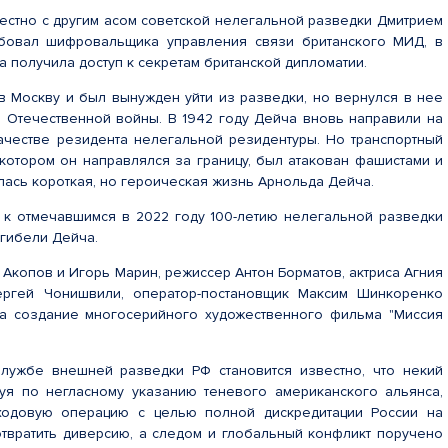
местно с другим асом советской нелегальной разведки Дмитрием
бовал шифровальщика управления связи британского МИД, в
а получила доступ к секретам британской дипломатии.
в Москву и был вынужден уйти из разведки, но вернулся в нее
 Отечественной войны. В 1942 году Дейча вновь направили на
качестве резидента нелегальной резидентуры. Но транспортный
 котором он направлялся за границу, был атакован фашистами и
лась короткая, но героическая жизнь Арнольда Дейча.
к отмечавшимся в 2022 году 100-летию нелегальной разведки
 гибели Дейча.
Акопов и Игорь Марин, режиссер Антон Борматов, актриса Агния
Сергей Чонишвили, оператор-постановщик Максим Шинкоренко
за создание многосерийного художественного фильма "Миссия
Службе внешней разведки РФ становится известно, что некий
вуя по негласному указанию теневого американского альянса,
ходовую операцию с целью полной дискредитации России на
твратить диверсию, а следом и глобальный конфликт поручено