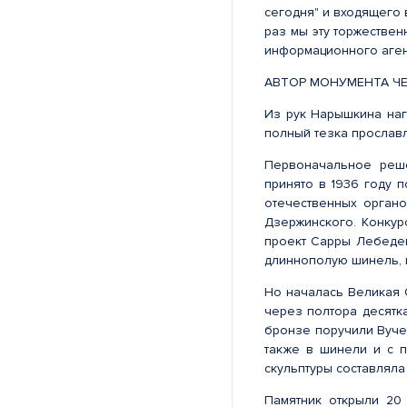
сегодня" и входящего 
раз мы эту торжестве
информационного агент
АВТОР МОНУМЕНТА Ч
Из рук Нарышкина наг
полный тезка прославл
Первоначальное реш
принято в 1936 году 
отечественных органо
Дзержинского. Конкур
проект Сарры Лебедев
длиннополую шинель, п
Но началась Великая О
через полтора десятк
бронзе поручили Вучет
также в шинели и с п
скульптуры составляла 
Памятник открыли 20