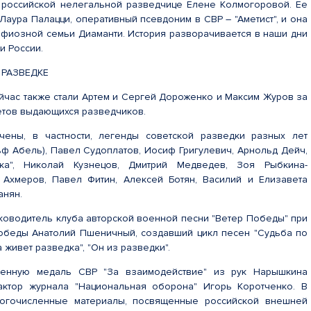
 российской нелегальной разведчице Елене Колмогоровой. Ее
Лаура Палацци, оперативный псевдоним в СВР – "Аметист", и она
фиозной семьи Диаманти. История разворачивается в наши дни
и России.
 РАЗВЕДКЕ
йчас также стали Артем и Сергей Дороженко и Максим Журов за
етов выдающихся разведчиков.
чены, в частности, легенды советской разведки разных лет
ф Абель), Павел Судоплатов, Иосиф Григулевич, Арнольд Дейч,
рка", Николай Кузнецов, Дмитрий Медведев, Зоя Рыбкина-
 Ахмеров, Павел Фитин, Алексей Ботян, Василий и Елизавета
анян.
ководитель клуба авторской военной песни "Ветер Победы" при
обеды Анатолий Пшеничный, создавший цикл песен "Судьба по
 живет разведка", "Он из разведки".
венную медаль СВР "За взаимодействие" из рук Нарышкина
актор журнала "Национальная оборона" Игорь Коротченко. В
огочисленные материалы, посвященные российской внешней