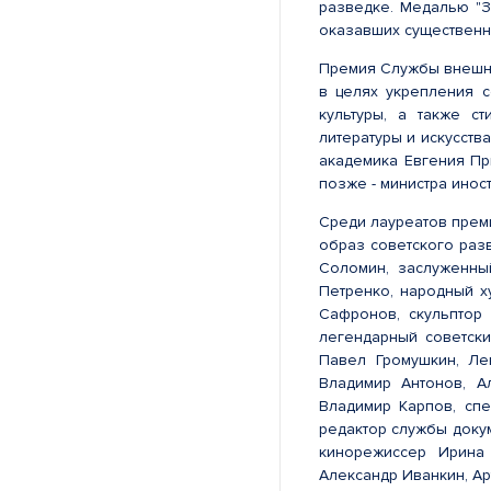
разведке. Медалью "З
оказавших существенн
Премия Службы внешне
в целях укрепления с
культуры, а также с
литературы и искусств
академика Евгения Пр
позже - министра инос
Среди лауреатов прем
образ советского раз
Соломин, заслуженны
Петренко, народный 
Сафронов, скульптор
легендарный советски
Павел Громушкин, Ле
Владимир Антонов, А
Владимир Карпов, сп
редактор службы доку
кинорежиссер Ирина
Александр Иванкин, Ар