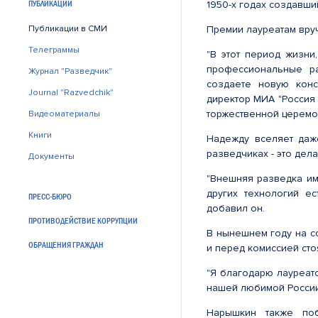
ПУБЛИКАЦИИ
1950-х годах создавш
Публикации в СМИ
Премии лауреатам вру
Телеграммы
"В этот период жизни
профессиональные ра
Журнал "Разведчик"
создаете новую конс
Journal "Razvedchik"
директор МИА "Россия
торжественной церемо
Видеоматериалы
Книги
Надежду вселяет даж
разведчиках - это дел
Документы
"Внешняя разведка им
других технологий ес
ПРЕСС-БЮРО
добавил он.
ПРОТИВОДЕЙСТВИЕ КОРРУПЦИИ
В нынешнем году на с
ОБРАЩЕНИЯ ГРАЖДАН
и перед комиссией сто
"Я благодарю лауреато
нашей любимой России"
Нарышкин также поб