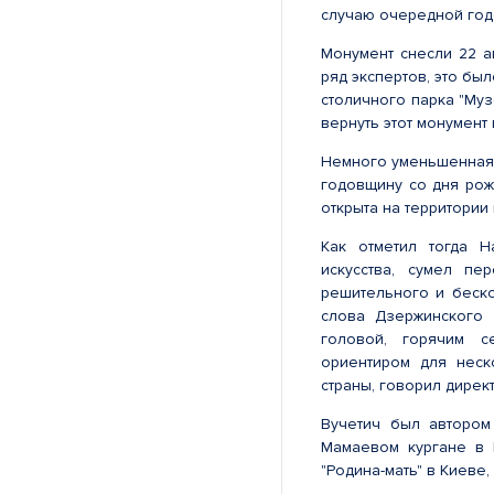
случаю очередной год
Монумент снесли 22 ав
ряд экспертов, это бы
столичного парка "Му
вернуть этот монумент 
Немного уменьшенная 
годовщину со дня рож
открыта на территории
Как отметил тогда Н
искусства, сумел пе
решительного и беск
слова Дзержинского 
головой, горячим с
ориентиром для неск
страны, говорил дирек
Вучетич был автором 
Мамаевом кургане в В
"Родина-мать" в Киеве