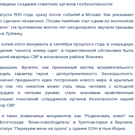
овщины создания советских органов госбезопасности.
густа 1991 года, сразу после событий в Москве. Как указывает
ло сделано незаконно. Позже памятник стал одним из экспонатов
зеон". На протяжении многих лет неоднократно звучали призывы
на Лубянку.
копия этого монумента в сентябре прошлого года, в очередную
дения "чекиста номер один", в торжественной обстановке была
 штаб-квартиры СВР в московском районе Ясенево.
арышкин, Вучетич, как признанный мастер монументального
редать характер героя - целеустремленного, бескорыстного,
онечно преданного идее построения нового мира. А крылатые
о том, что чекистом может стать лишь человек с холодной
ердцем и чистыми руками, стали значимым нравственным
ольких поколений сотрудников органов безопасности нашей
тор СВР.
и таких знаменитых монументов, как "Родина-мать зовет" на
олгограде, "Воин-освободитель" в Трептов-парке в Берлине,
, статуи "Перекуем мечи на орала" у здания ООН в Нью-Йорке.