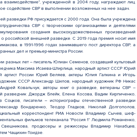
а взаимодействие", учрежденной в 2004 году, награждают лиц,
ое содействие СВР в выполнении возложенных на нее задач.
й разведки РФ присуждается с 2000 года. Она была учреждена
отрудничества СВР с творческими организациями и деятелями
тимулирования создания высокохудожественных произведений
а о российской внешней разведке. С 2019 года премия носит имя
имакова, в 1991-1996 годах занимавшего пост директора СВР, а
транных дел и премьер-министра России.
ии разных лет – писатель Юлиан Семенов, создавший культовый
ведчика Максима Исаева-Штирлица, народный артист СССР Юрий
й артист России Юрий Беляев, актеры Юлия Галкина и Игорь
художник СССР Александр Шилов, народный художник РФ Никас
 Андрей Ковальчук, авторы книг о разведке, ветераны СВР –
й разведчик Джордж Блейк, Елена Косова, Вадим Кирпиченко,
в Соцков, писатели – историографы отечественной разведки
лександр Бондаренко, Теодор Гладков, Николай Долгополов,
ециальный корреспондент РИА Новости Владимир Сычев, шеф-
ментальных фильмов телеканала "Россия 1" Людмила Романенко,
 Свешникова, продюсеры и режиссеры Владимир Нахабцев,
тем Чащихин-Тоидзе.