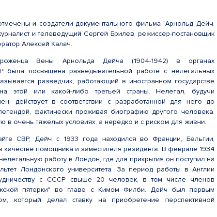
тмечены и создатели документального фильма "Арнольд Дейч.
журналист и телеведущий Сергей Брилев, режиссер-постановщик
ратор Алексей Калач.
уроженца Вены Арнольда Дейча (1904-1942) в органах
Р была посвящена разведывательной работе с нелегальных
азывается разведчик, работающий в иностранном государстве
на этой или какой-либо третьей страны. Нелегал, будучи
лен, действует в соответствии с разработанной для него до
легендой, фактически проживая биографию другого человека.
ую в очень тяжелых условиях, а нередко и с риском для жизни.
йте СВР, Дейч с 1933 года находился во Франции, Бельгии,
в качестве помощника и заместителя резидента. В феврале 1934
нелегальную работу в Лондон, где для прикрытия он поступил на
льтет Лондонского университета. За период работы в Англии
удничеству с СССР свыше 20 человек, в том числе членов
жской пятерки" во главе с Кимом Филби. Дейч был первым
ом, который делал ставку на приобретение перспективной