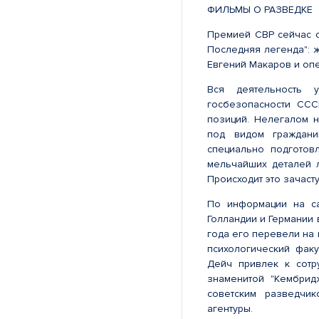
ФИЛЬМЫ О РАЗВЕДКЕ
Премией СВР сейчас о
Последняя легенда": 
Евгений Макаров и опе
Вся деятельность 
госбезопасности ССС
позиций. Нелегалом н
под видом граждани
специально подготов
мельчайших деталей 
Происходит это зачаст
По информации на са
Голландии и Германии 
года его перевели на 
психологический факу
Дейч привлек к сотр
знаменитой "Кембрид
советским разведчик
агентуры.