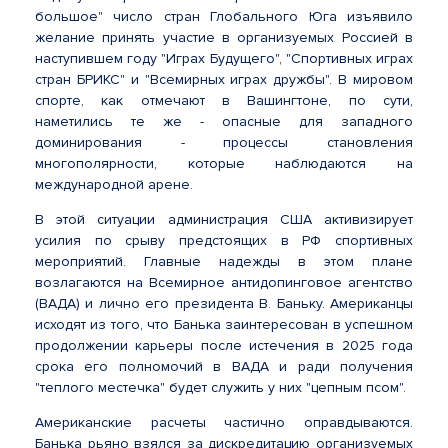
большое" число стран Глобального Юга изъявило
желание принять участие в организуемых Россией в
наступившем году "Играх Будущего", "Спортивных играх
стран БРИКС" и "Всемирных играх дружбы". В мировом
спорте, как отмечают в Вашингтоне, по сути,
наметились те же - опасные для западного
доминирования - процессы становления
многополярности, которые наблюдаются на
международной арене.
В этой ситуации администрация США активизирует
усилия по срыву предстоящих в РФ спортивных
мероприятий. Главные надежды в этом плане
возлагаются на Всемирное антидопинговое агентство
(ВАДА) и лично его президента В. Баньку. Американцы
исходят из того, что Банька заинтересован в успешном
продолжении карьеры после истечения в 2025 года
срока его полномочий в ВАДА и ради получения
"теплого местечка" будет служить у них "цепным псом".
Американские расчеты частично оправдываются.
Банька рьяно взялся за дискредитацию организуемых