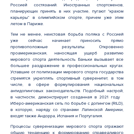
Россией состязаний. Иностранных спортсменов,
планирующих принять в них участие, пугают "крахом
карьеры" в олимпийском спорте, причем уже этим
летом в Париже.
Тем не менее, неистовая борьба поляка с Россией
уже сейчас начинает приносить прямо
противоположные результаты. Откровенно
проамериканская, наносящая ущерб развитию
мирового спорта деятельность Баньки вызывает все
большее раздражение в профессиональных кругах.
Уставшие от политизации мирового спорта государства
стремятся укреплять спортивный суверенитет, в том
числе, в сфере формулирования национальных
антидопинговых законодательств. Подобный настрой,
в частности, демонстрирует созданная в 2021 году
Иберо-американская сеть по борьбе с допингом (RILD),
в которую, наряду со странами Латинской Америки,
входят также Андорра, Испания и Португалия.
Процессы суверенизации мирового спорта отражают
общую тенденцию к формированию справедливого